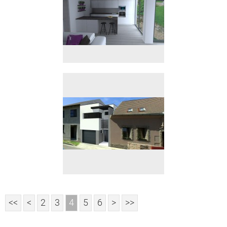
<<
<
2
3
4
5
6
>
>>