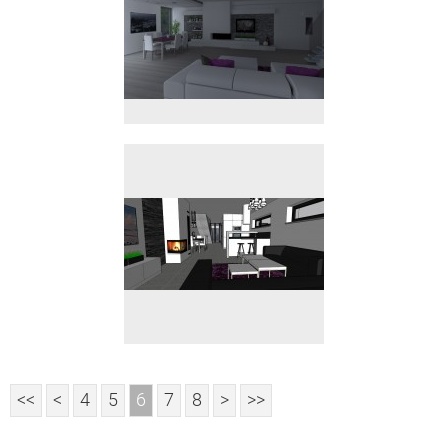
<<
<
4
5
6
7
8
>
>>