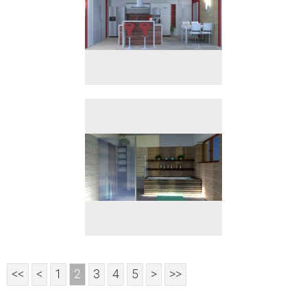
<<
<
1
2
3
4
5
>
>>