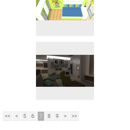
<<
<
5
6
7
8
9
>
>>