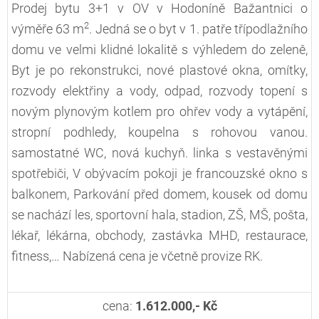
Prodej bytu 3+1 v OV v Hodoníně Bažantnici o
2
výměře 63 m
. Jedná se o byt v 1. patře třípodlažního
domu ve velmi klidné lokalitě s výhledem do zeleně,
Byt je po rekonstrukci, nové plastové okna, omítky,
rozvody elektřiny a vody, odpad, rozvody topení s
novým plynovým kotlem pro ohřev vody a vytápění,
stropní podhledy, koupelna s rohovou vanou.
samostatné WC, nová kuchyň. linka s vestavěnými
spotřebiči, V obývacím pokoji je francouzské okno s
balkonem, Parkování před domem, kousek od domu
se nachází les, sportovní hala, stadion, ZŠ, MŠ, pošta,
lékař, lékárna, obchody, zastávka MHD, restaurace,
fitness,… Nabízená cena je včetně provize RK.
cena:
1.612.000,- Kč