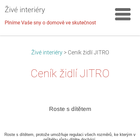
Živé interiéry
Plníme Vaše sny o domově ve skutečnost
Živé interiéry
>
Ceník židlí JITRO
Ceník židlí JITRO
Roste s dítětem
Roste s dítětem, protože umožňuje regulaci všech rozměrů, ke kterým v
průběhu růstu dítěte dochází.