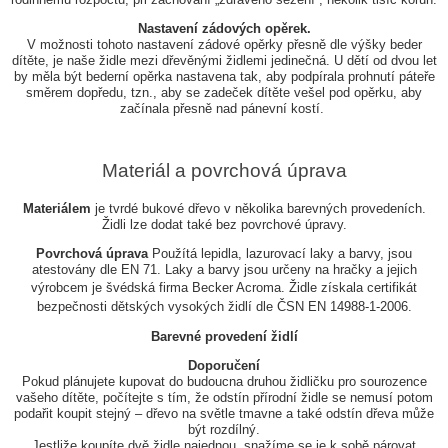
Nastavení zádových opěrek.
V možnosti tohoto nastavení zádové opěrky přesně dle výšky beder
dítěte, je naše židle mezi dřevěnými židlemi jedinečná. U dětí od dvou let
by měla být bederní opěrka nastavena tak, aby podpírala prohnutí páteře
směrem dopředu, tzn., aby se zadeček dítěte vešel pod opěrku, aby
začínala přesně nad pánevní kostí.
Materiál a povrchová úprava
Materiálem
je tvrdé bukové dřevo v několika barevných provedeních.
Židli lze dodat také bez povrchové úpravy.
Povrchová úprava
Použítá lepidla, lazurovací laky a barvy, jsou
atestovány dle EN 71. Laky a barvy jsou určeny na hračky a jejich
výrobcem je švédská firma Becker Acroma.
Židle získala certifikát
bezpečnosti dětských vysokých židlí dle ČSN EN 14988-1-2006.
Barevné provedení židlí
Doporučení
Pokud plánujete kupovat do budoucna druhou židličku pro sourozence
vašeho dítěte, počítejte s tím, že odstín přírodní židle se nemusí potom
podařit koupit stejný – dřevo na světle tmavne a také odstín dřeva může
být rozdílný.
Jestliže koupíte dvě židle najednou, snažíme se je k sobě párovat