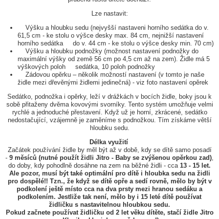
Lze nastavit:
Výšku a hloubku sedu (nejvyšší nastaveni horního sedátka do v.
61,5 cm - ke stolu o výšce desky max. 84 cm, nejnižší nastavení
horního sedátka do v. 44 cm - ke stolu o výšce desky min. 70 cm)
Výšku a hloubku podnožky (možnost nastavení podnožky do
maximální výšky od země 56 cm po 4,5 cm až na zem). Židle má 5
výškových poloh sedátka, 10 poloh podnožky
Zádovou opěrku – několik možností nastavení (v tomto je naše
židle mezi dřevěnými židlemi jedinečná) - viz foto nastavení opěrek
Sedátko, podnožka i opěrky, leží v drážkách v bocích židle, boky jsou k
sobě přitaženy dvěma kovovými svorníky. Tento systém umožňuje velmi
rychlé a jednoduché přestavení. Když už je horní, zkrácené, sedátko
nedostačující, vzájemně je zaměníme s podnožkou. Tím získáme větší
hloubku sedu.
Délka využití
Začátek používání židle by měl být až v době, kdy se dítě samo posadí
-
9 měsíců (nutné použít židli Jitro - Baby se zvýšenou opěrkou zad)
,
do doby, kdy pohodlně dosáhne na zem na běžné židli - cca
13 - 15 let.
Ale pozor, musí být také optimální pro dítě i hloubka sedu na židli
pro dospělé!! Tzn., že když se dítě opře a sedí rovně, mělo by být v
podkolení ještě místo cca na dva prsty mezi hranou sedáku a
podkolením. Jestliže tak není, mělo by i 15 leté dítě používat
židličku s nastavitelnou hloubkou sedu.
Pokud začnete používat židličku od 2 let věku dítěte, stačí židle Jitro