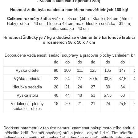
- Klasik s klasickou opěrkou zad)
.
Nosnost židle byla na atestu naměřena neuvěřitelných 160 kg!
Celkové rozměry židle:
výška – 85 cm (Jitro - Klasik), 88 cm (Jitro -
Baby), šířka – 43 cm, hloubka 48 cm, max. hloubka sedátka - 31 cm,
šířka sedátka - 40 cm
Hmotnost židličky je 7 kg a dodává se v demontu v kartonové krabici
o rozměrech 96 x 50 x 7 cm
Doporučené vzdálenosti sedací soupravy a pracovní plochy vzhledem k vý
do
do
do
do
do
do
d
Výška dítěte
90
100
111
123
135
147
1
Výška sedadla
22
24
27
30,5
33,5
37,5
41
Hloubka sedadla
20
21
24
27
30
34
3
Výška stolu
40
44
48
53
57,5
63
6
Vzdálenost plochy
18
20
21
21
24
25,5
27
sedadlo – stolek
Dodržení parametrů v tabulce nemusí znamenat nákup rostoucího stolu a
několika židlí. Postačí obyčejný stůl a jedna „ chytrá židle“. Tím ušetříte
rodinnému rozpočtu, při zachování „zdravého sezení“, několik tisíc korun.