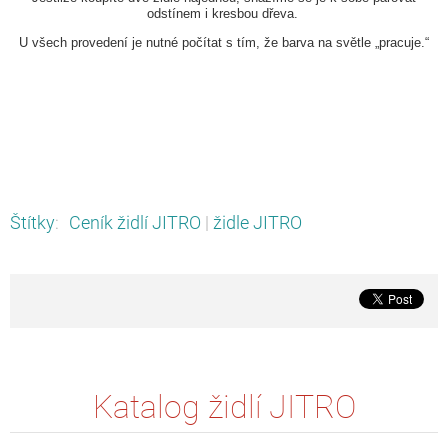
odstínem i kresbou dřeva.
U všech provedení je nutné počítat s tím, že barva na světle „pracuje.“
Štítky
:
Ceník židlí JITRO
|
židle JITRO
Katalog židlí JITRO