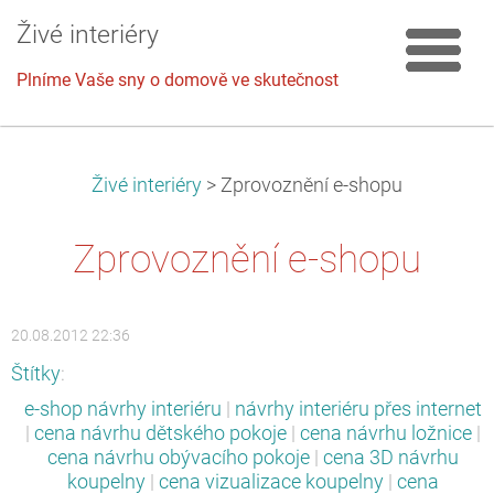
Živé interiéry
Plníme Vaše sny o domově ve skutečnost
Živé interiéry
>
Zprovoznění e-shopu
Zprovoznění e-shopu
20.08.2012 22:36
Štítky
:
e-shop návrhy interiéru
|
návrhy interiéru přes internet
|
cena návrhu dětského pokoje
|
cena návrhu ložnice
|
cena návrhu obývacího pokoje
|
cena 3D návrhu
koupelny
|
cena vizualizace koupelny
|
cena