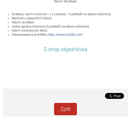
Návrh obsahuje:
Grafický návrh místnosti - ( 1.varianta - 5 pohledů na danou místnost)
Barevné a dispoziční řešení
Návrh osvětlení
Jedna úprava místnosti (5.pohledů na danou místnost)
Návrh místnosti do 30m2
Panoramatická prohlídka
https://www.ivisit3d.com/
E-shop objednávka
Zpět