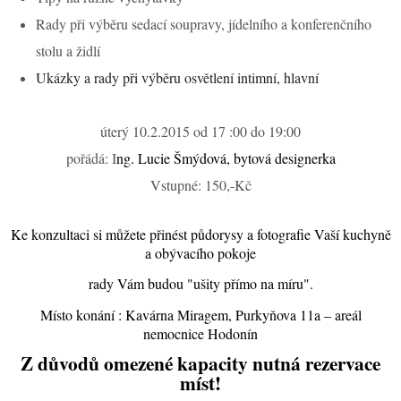
Rady při výběru sedací soupravy, jídelního a konferenčního
stolu a židlí
U
kázky a rady při výběru osvětlení intimní, hlavní
úterý 10.2.2015 od 17 :00 do 19:00
pořádá: I
ng. Lucie Šmýdová, bytová designerka
Vstupné: 150,-Kč
Ke konzultaci si můžete přinést půdorysy a fotografie Vaší kuchyně
a obývacího pokoje
rady Vám budou "ušity přímo na míru".
Místo konání : Kavárna Miragem, Purkyňova 11a – areál
nemocnice Hodonín
Z důvodů omezené kapacity nutná rezervace
míst!