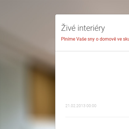
Živé interiéry
Plníme Vaše sny o domově ve sk
21.02.2013 00:00