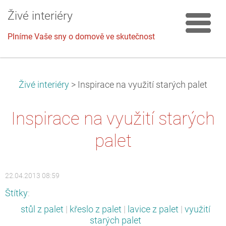
Živé interiéry
Plníme Vaše sny o domově ve skutečnost
Živé interiéry
>
Inspirace na využití starých palet
Inspirace na využití starých
palet
22.04.2013 08:59
Štítky
:
stůl z palet
|
křeslo z palet
|
lavice z palet
|
využití
starých palet